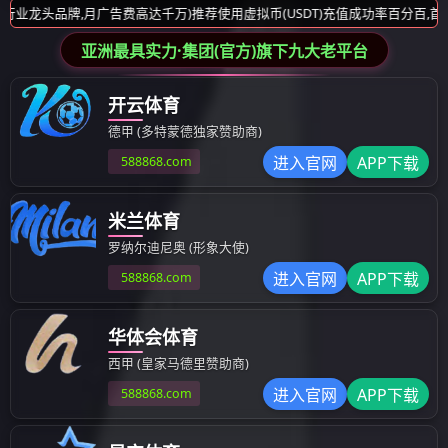
党建工作
群团工作
纪检
铸牢中华民族共同体意识
学习