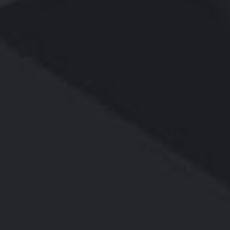
金宝搏官方app-（中国）官方网
先”表彰大会暨党委书记讲党课活
查看更多+
金宝搏官方app-（中国）官方网站立足自身
务、
环境技术服务、资源化利用、环境综